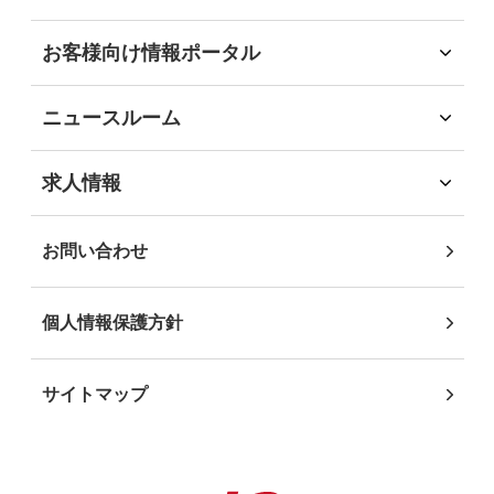
事業領域
社会
旅行領域
お客様向け情報ポータル
経済
ソリューション領域
お客様向け情報ポータル
ガバナンス
自社企画・運営領域
企業・団体のお客様
地域社会貢献
ニュースルーム
自治体・行政機関のお客様
DEIB推進
インフォメーション
学校・教育機関のお客様
沖縄JTB サステナビリティレポート2025
ニュースリリース
求人情報
事業パートナーの皆様
求人情報
個人・地域のお客様
社員インタビュー
お問い合わせ
個人情報保護方針
サイトマップ