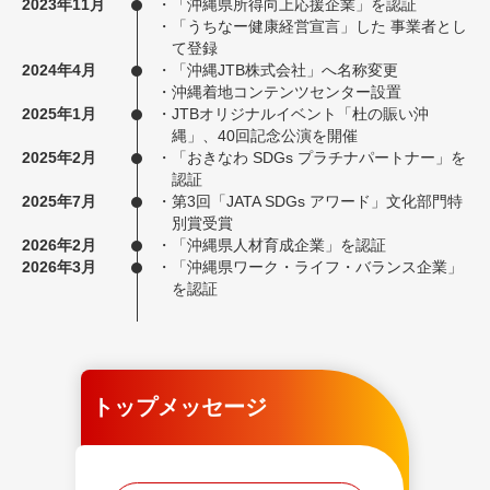
2023年11月
・
「沖縄県所得向上応援企業」を認証
・
「うちなー健康経営宣言」した 事業者とし
て登録
2024年4月
・
「沖縄JTB株式会社」へ名称変更
・
沖縄着地コンテンツセンター設置
2025年1月
・
JTBオリジナルイベント「杜の賑い沖
縄」、40回記念公演を開催
2025年2月
・
「おきなわ SDGs プラチナパートナー」を
認証
2025年7月
・
第3回「JATA SDGs アワード」文化部門特
別賞受賞
2026年2月
・
「沖縄県人材育成企業」を認証
2026年3月
・
「沖縄県ワーク・ライフ・バランス企業」
を認証
トップメッセージ