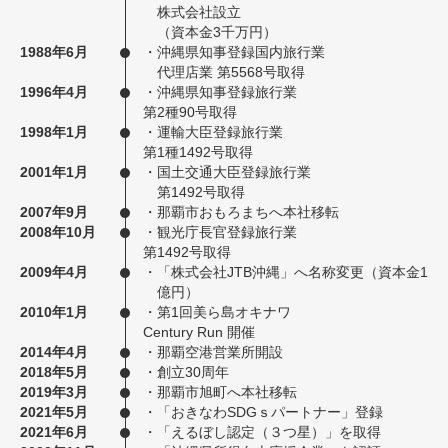
株式会社設立
（資本金3千万円）
1988年6月
・
沖縄県知事登録国内旅行業
代理店業 第5568号取得
1996年4月
・沖縄県知事登録旅行業
第2種90号取得
1998年1月
・運輸大臣登録旅行業
第1種1492号取得
2001年1月
・
国土交通大臣登録旅行業
第1492号取得
2007年9月
・
那覇市おもろまちへ本社移転
2008年10月
・観光庁長官登録旅行業
第1492号取得
2009年4月
・
「株式会社JTB沖縄」へ名称変更（資本金1
億円）
2010年1月
・第1回美ら島オキナワ
Century Run 開催
2014年4月
・那覇空港営業所開設
2018年5月
・創立30周年
2019年3月
・那覇市旭町へ本社移転
2021年5月
・
「おきなわSDGｓパートナー」登録
2021年6月
・
「えるぼし認定（３つ星）」を取得