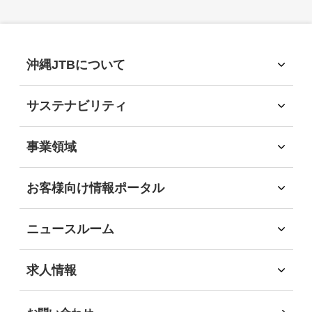
2026年
(9)
2025年
(15)
沖縄JTBについて
沖縄JTBについて
2024年
(13)
トップメッセージ
サステナビリティ
経営理念
サステナビリティ
会社概要
2023年
サステナビリティへの取組
(15)
事業領域
会社沿革
環境
事業領域
社会
旅行領域
2022年
(7)
お客様向け情報ポータル
経済
ソリューション領域
お客様向け情報ポータル
ガバナンス
自社企画・運営領域
企業・団体のお客様
地域社会貢献
2021年
(12)
ニュースルーム
自治体・行政機関のお客様
DEIB推進
インフォメーション
学校・教育機関のお客様
沖縄JTB サステナビリティレポート2025
ニュースリリース
2020年
(10)
求人情報
事業パートナーの皆様
求人情報
個人・地域のお客様
社員インタビュー
2019年
(2)