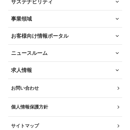
サステナビリティ
経営理念
サステナビリティ
会社概要
2023年
サステナビリティへの取組
(15)
事業領域
会社沿革
環境
事業領域
社会
旅行領域
2022年
(7)
お客様向け情報ポータル
経済
ソリューション領域
お客様向け情報ポータル
ガバナンス
自社企画・運営領域
企業・団体のお客様
地域社会貢献
2021年
(12)
ニュースルーム
自治体・行政機関のお客様
DEIB推進
インフォメーション
学校・教育機関のお客様
沖縄JTB サステナビリティレポート2025
ニュースリリース
2020年
(10)
求人情報
事業パートナーの皆様
求人情報
個人・地域のお客様
社員インタビュー
2019年
(2)
お問い合わせ
2018年
(3)
個人情報保護方針
2017年
(4)
サイトマップ