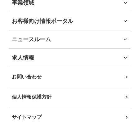
事業領域
会社沿革
環境
事業領域
社会
旅行領域
2022年
(7)
お客様向け情報ポータル
経済
ソリューション領域
お客様向け情報ポータル
ガバナンス
自社企画・運営領域
企業・団体のお客様
地域社会貢献
2021年
(12)
ニュースルーム
自治体・行政機関のお客様
DEIB推進
インフォメーション
学校・教育機関のお客様
沖縄JTB サステナビリティレポート2025
ニュースリリース
2020年
(10)
求人情報
事業パートナーの皆様
求人情報
個人・地域のお客様
社員インタビュー
2019年
(2)
お問い合わせ
2018年
(3)
個人情報保護方針
2017年
(4)
サイトマップ