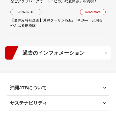
なごアグリパークで「トロピカルな夏休み」を満喫！
2026-07-16
Read more
【夏休み特別企画】沖縄ターザンKidzy（キジ―）と周る
やんばる探検隊
過去のインフォメーション
2026年
(9)
2025年
(15)
沖縄JTBについて
沖縄JTBについて
2024年
(13)
トップメッセージ
サステナビリティ
経営理念
サステナビリティ
会社概要
2023年
サステナビリティへの取組
(15)