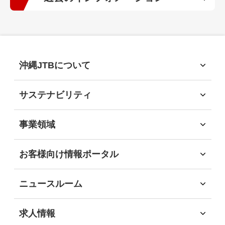
2026年
(9)
2025年
(15)
沖縄JTBについて
沖縄JTBについて
2024年
(13)
トップメッセージ
サステナビリティ
経営理念
サステナビリティ
会社概要
2023年
サステナビリティへの取組
(15)
事業領域
会社沿革
環境
事業領域
社会
旅行領域
2022年
(7)
お客様向け情報ポータル
経済
ソリューション領域
お客様向け情報ポータル
ガバナンス
自社企画・運営領域
企業・団体のお客様
地域社会貢献
2021年
(12)
ニュースルーム
自治体・行政機関のお客様
DEIB推進
インフォメーション
学校・教育機関のお客様
沖縄JTB サステナビリティレポート2025
ニュースリリース
2020年
(10)
求人情報
事業パートナーの皆様
求人情報
個人・地域のお客様