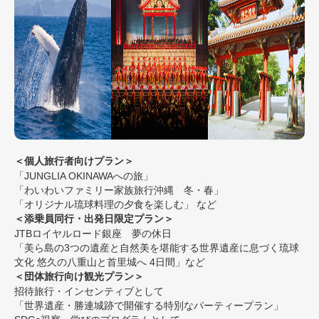
＜個人旅行者向けプラン＞
「JUNGLIA OKINAWAへの旅」
「わいわいファミリー家族旅行沖縄 冬・春」
「オリジナル琉球料理の夕食を楽しむ」 など
＜添乗員同行・出発日限定プラン＞
JTBロイヤルロード銀座 夢の休日
「美ら島の3つの遺産と自然美を堪能する世界遺産に息づく琉球
文化 悠久の八重山と首里城へ 4日間」など
＜団体旅行向け観光プラン＞
招待旅行・インセンティブとして
「世界遺産・勝連城跡で開催する特別なパーティープラン」