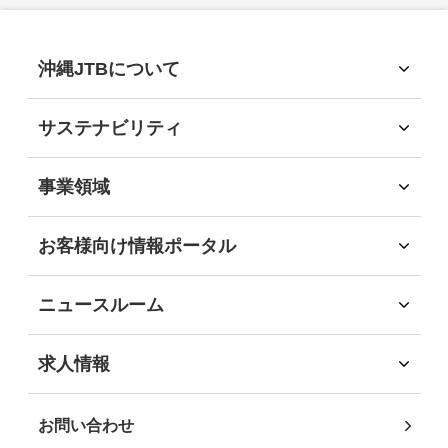
2025年
(15)
沖縄JTBについて
沖縄JTBについて
2024年
(13)
トップメッセージ
サステナビリティ
経営理念
サステナビリティ
会社概要
2023年
サステナビリティへの取組
(15)
事業領域
会社沿革
環境
事業領域
社会
旅行領域
2022年
(7)
お客様向け情報ポータル
経済
ソリューション領域
お客様向け情報ポータル
ガバナンス
自社企画・運営領域
企業・団体のお客様
地域社会貢献
2021年
(12)
ニュースルーム
自治体・行政機関のお客様
DEIB推進
インフォメーション
学校・教育機関のお客様
沖縄JTB サステナビリティレポート2025
ニュースリリース
2020年
(10)
求人情報
事業パートナーの皆様
求人情報
個人・地域のお客様
社員インタビュー
2019年
(2)
お問い合わせ