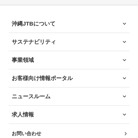
2025年
(15)
沖縄JTBについて
沖縄JTBについて
2024年
(13)
トップメッセージ
サステナビリティ
経営理念
サステナビリティ
会社概要
2023年
サステナビリティへの取組
(15)
事業領域
会社沿革
環境
事業領域
社会
旅行領域
2022年
(7)
お客様向け情報ポータル
経済
ソリューション領域
お客様向け情報ポータル
ガバナンス
自社企画・運営領域
企業・団体のお客様
地域社会貢献
2021年
(12)
ニュースルーム
自治体・行政機関のお客様
DEIB推進
インフォメーション
学校・教育機関のお客様
沖縄JTB サステナビリティレポート2025
ニュースリリース
2020年
(10)
求人情報
事業パートナーの皆様
求人情報
個人・地域のお客様
社員インタビュー
2019年
(2)
お問い合わせ