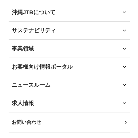
沖縄JTBについて
沖縄JTBについて
トップメッセージ
サステナビリティ
経営理念
サステナビリティ
会社概要
サステナビリティへの取組
事業領域
会社沿革
環境
事業領域
社会
旅行領域
お客様向け情報ポータル
経済
ソリューション領域
お客様向け情報ポータル
ガバナンス
自社企画・運営領域
企業・団体のお客様
地域社会貢献
ニュースルーム
自治体・行政機関のお客様
DEIB推進
インフォメーション
学校・教育機関のお客様
沖縄JTB サステナビリティレポート2025
ニュースリリース
求人情報
事業パートナーの皆様
求人情報
個人・地域のお客様
社員インタビュー
お問い合わせ