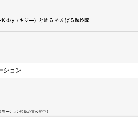
idzy（キジ―）と周る やんばる探検隊
ーション
2025年
(15)
2023年
(15)
ロモーション映像絶賛公開中！
2021年
(12)