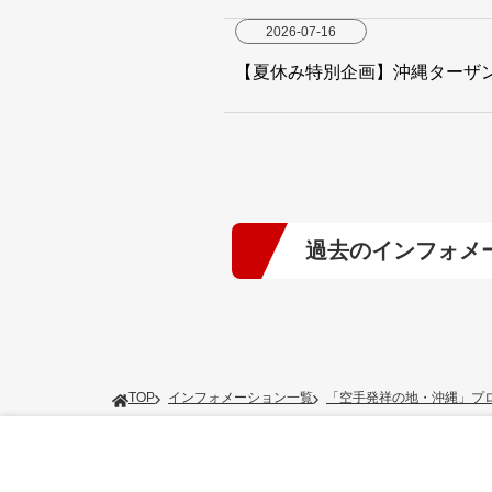
2026-07-16
【夏休み特別企画】沖縄ターザンK
過去のインフォメ
2026年
(9)
2024年
(13)
TOP
インフォメーション一覧
「空手発祥の地・沖縄」プ
2022年
(7)