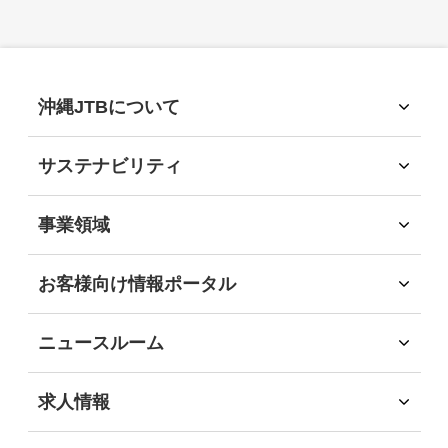
2026年
(9)
2025年
(15)
沖縄JTBについて
沖縄JTBについて
2024年
(13)
トップメッセージ
サステナビリティ
経営理念
サステナビリティ
会社概要
2023年
サステナビリティへの取組
(15)
事業領域
会社沿革
環境
事業領域
社会
旅行領域
2022年
(7)
お客様向け情報ポータル
経済
ソリューション領域
お客様向け情報ポータル
ガバナンス
自社企画・運営領域
企業・団体のお客様
地域社会貢献
2021年
(12)
ニュースルーム
自治体・行政機関のお客様
DEIB推進
インフォメーション
学校・教育機関のお客様
沖縄JTB サステナビリティレポート2025
ニュースリリース
2020年
(10)
求人情報
事業パートナーの皆様
求人情報
個人・地域のお客様
社員インタビュー