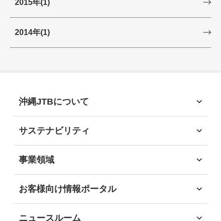
2015年
(1)
2014年
(1)
沖縄JTBについて
沖縄JTBについて
トップメッセージ
サステナビリティ
経営理念
サステナビリティ
会社概要
サステナビリティへの取組
事業領域
会社沿革
環境
事業領域
社会
旅行領域
お客様向け情報ポータル
経済
ソリューション領域
お客様向け情報ポータル
ガバナンス
自社企画・運営領域
企業・団体のお客様
地域社会貢献
ニュースルーム