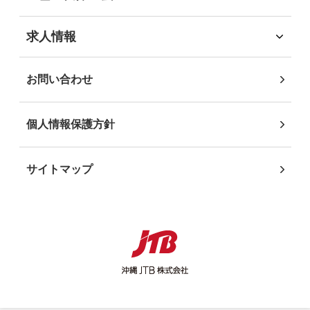
自治体・行政機関のお客様
DEIB推進
インフォメーション
学校・教育機関のお客様
沖縄JTB サステナビリティレポート2025
ニュースリリース
求人情報
事業パートナーの皆様
求人情報
個人・地域のお客様
社員インタビュー
お問い合わせ
個人情報保護方針
サイトマップ