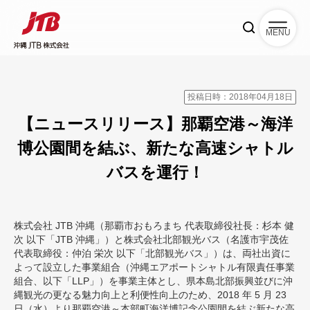
MENU
投稿日時：2018年04月18日
【ニュースリリース】那覇空港～海洋
博公園間を結ぶ、新たな高速シャトル
バスを運行！
株式会社 JTB 沖縄（那覇市おもろまち 代表取締役社長：杉本 健
次 以下「JTB 沖縄」）と株式会社北部観光バス（名護市宇茂佐
代表取締役：仲泊 栄次 以下「北部観光バス」）は、両社出資に
よって設立した事業組合（沖縄エアポートシャトル有限責任事業
組合、以下「LLP」）を事業主体とし、県本島北部振興並びに沖
縄観光の更なる魅力向上と利便性向上のため、2018 年 5 月 23
日（水）より那覇空港～本部町海洋博記念公園間を結ぶ新たな高