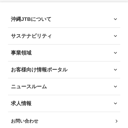
2025年
(6)
沖縄JTBについて
沖縄JTBについて
2024年
(10)
トップメッセージ
サステナビリティ
経営理念
サステナビリティ
会社概要
2023年
サステナビリティへの取組
(9)
事業領域
会社沿革
環境
事業領域
社会
旅行領域
2022年
(6)
お客様向け情報ポータル
経済
ソリューション領域
お客様向け情報ポータル
ガバナンス
自社企画・運営領域
企業・団体のお客様
地域社会貢献
2021年
(9)
ニュースルーム
自治体・行政機関のお客様
DEIB推進
インフォメーション
学校・教育機関のお客様
沖縄JTB サステナビリティレポート2025
ニュースリリース
2020年
(3)
求人情報
事業パートナーの皆様
求人情報
個人・地域のお客様
社員インタビュー
2019年
(4)
お問い合わせ