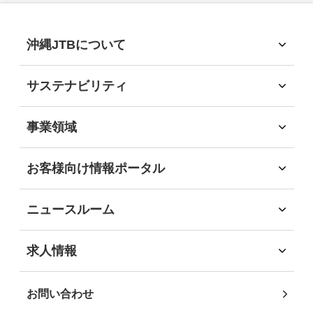
2025年
(6)
沖縄JTBについて
沖縄JTBについて
2024年
(10)
トップメッセージ
サステナビリティ
経営理念
サステナビリティ
会社概要
2023年
サステナビリティへの取組
(9)
事業領域
会社沿革
環境
事業領域
社会
旅行領域
2022年
(6)
お客様向け情報ポータル
経済
ソリューション領域
お客様向け情報ポータル
ガバナンス
自社企画・運営領域
企業・団体のお客様
地域社会貢献
2021年
(9)
ニュースルーム
自治体・行政機関のお客様
DEIB推進
インフォメーション
学校・教育機関のお客様
沖縄JTB サステナビリティレポート2025
ニュースリリース
2020年
(3)
求人情報
事業パートナーの皆様
求人情報
個人・地域のお客様
社員インタビュー
2019年
(4)
お問い合わせ