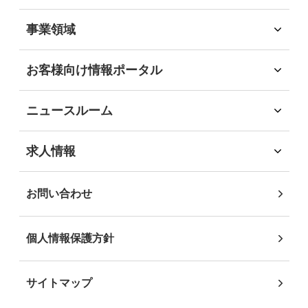
サステナビリティ
会社概要
2023年
サステナビリティへの取組
(9)
事業領域
会社沿革
環境
事業領域
社会
旅行領域
2022年
(6)
お客様向け情報ポータル
経済
ソリューション領域
お客様向け情報ポータル
ガバナンス
自社企画・運営領域
企業・団体のお客様
地域社会貢献
2021年
(9)
ニュースルーム
自治体・行政機関のお客様
DEIB推進
インフォメーション
学校・教育機関のお客様
沖縄JTB サステナビリティレポート2025
ニュースリリース
2020年
(3)
求人情報
事業パートナーの皆様
求人情報
個人・地域のお客様
社員インタビュー
2019年
(4)
お問い合わせ
2018年
(4)
個人情報保護方針
2017年
(7)
サイトマップ