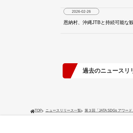
2026-02-26
恩納村、沖縄JTBと持続可能な
過去のニュースリ
2026年
(5)
2024年
(10)
TOP
ニュースリリース一覧
第３回「JATA SDGs アワ
2022年
(6)