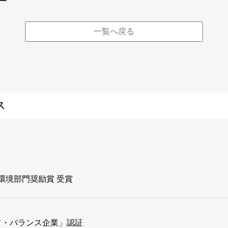
一覧へ戻る
ス
」環境部門奨励賞 受賞
フ・バランス企業」認証