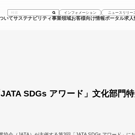
インフォメーション
ニュースリリー
について
サステナビリティ
事業領域
お客様向け情報ポータル
求人
JATA SDGs アワード」文化部門
協会（JATA）が主催する第3回「JATA SDGs アワード