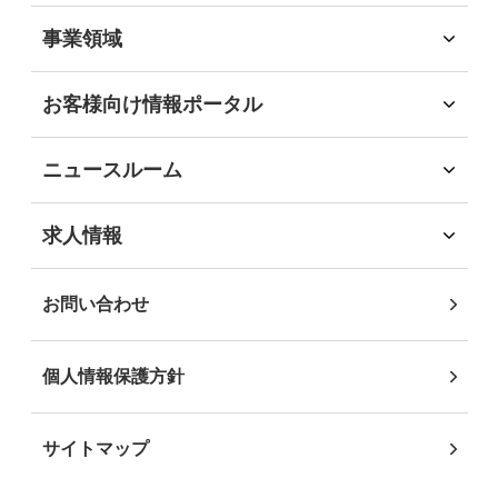
会社概要
2023年
サステナビリティへの取組
(9)
事業領域
会社沿革
環境
事業領域
社会
旅行領域
2022年
(6)
お客様向け情報ポータル
経済
ソリューション領域
お客様向け情報ポータル
ガバナンス
自社企画・運営領域
企業・団体のお客様
地域社会貢献
2021年
(9)
ニュースルーム
自治体・行政機関のお客様
DEIB推進
インフォメーション
学校・教育機関のお客様
沖縄JTB サステナビリティレポート2025
ニュースリリース
2020年
(3)
求人情報
事業パートナーの皆様
求人情報
個人・地域のお客様
社員インタビュー
2019年
(4)
お問い合わせ
2018年
(4)
個人情報保護方針
2017年
(7)
サイトマップ
2015年
(1)