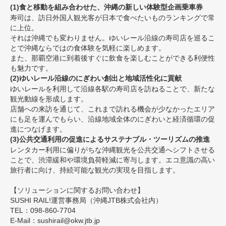
(1)食と移動を組み合わせた、沖縄の新しい体験型企画乗車券
寿司は、訪日外国人観光客が日本で食べたいものランキングで常
に上位。
それは沖縄でも変わりません。ゆいレール沿線の寿司店を巡るこ
とで沖縄ならではの食体験を気軽に楽しめます。
また、那覇空港に到着後すぐに飲食を楽しむことができる利便性
も魅力です。
(2)ゆいレール沿線のにぎわい創出と地域活性化に貢献
ゆいレールを利用して沿線各駅の寿司店を訪ねることで、新たな
観光動線を形成します。
店舗への来訪を通じて、これまで訪れる機会が少なかったエリア
にも足を運んでもらい、沿線地域全体のにぎわいと経済循環の促
進につなげます。
(3)公共交通利用の促進によるサステナブル・ツーリズムの推進
レンタカー利用に偏りがちな沖縄観光を公共交通へシフトさせる
ことで、渋滞緩和や環境負荷軽減に寄与します。エコ意識の高い
旅行者に向け、持続可能な観光の実現を目指します。
【ソリューションに関するお問い合わせ】
SUSHI RAIL!運営事務局（沖縄JTB株式会社内）
TEL：098-860-7704
E-Mail：sushirail@okw.jtb.jp