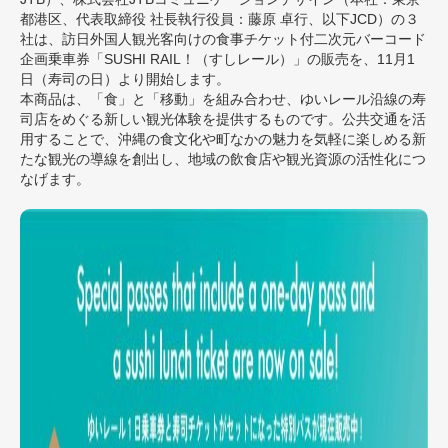
都港区、代表取締役 社長執行役員：藤原 卓行、以下JCD）の３
社は、訪日外国人観光客向けの食事チケット付二次元バーコード
企画乗車券「SUSHI RAIL！（すしレール）」の販売を、11月1
日（寿司の日）より開始します。
本商品は、「食」と「移動」を組み合わせ、ゆいレール沿線の寿
司店をめぐる新しい観光体験を提供するものです。公共交通を活
用することで、沖縄の食文化や町なかの魅力を気軽に楽しめる新
たな観光の導線を創出し、地域の飲食店や観光資源の活性化につ
なげます。