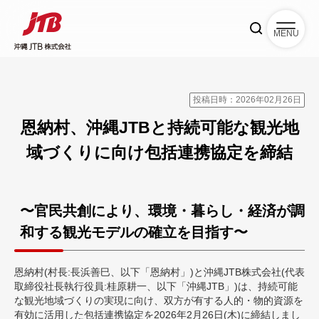
MENU
投稿日時：2026年02月26日
恩納村、沖縄JTBと持続可能な観光地
域づくりに向け包括連携協定を締結
〜官民共創により、環境・暮らし・経済が調
和する観光モデルの確立を目指す〜
恩納村(村長:長浜善巳、以下「恩納村」)と沖縄JTB株式会社(代表
取締役社長執行役員:桂原耕一、以下「沖縄JTB」)は、持続可能
な観光地域づくりの実現に向け、双方が有する人的・物的資源を
有効に活用した包括連携協定を2026年2月26日(木)に締結しまし