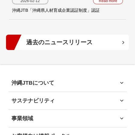
2026-02-12
Read more
沖縄JTB「沖縄県人材育成企業認証制度」認証
過去のニュースリリース
2026年
(5)
2025年
(6)
沖縄JTBについて
沖縄JTBについて
2024年
(10)
トップメッセージ
サステナビリティ
経営理念
サステナビリティ
会社概要
2023年
サステナビリティへの取組
(9)
事業領域
会社沿革
環境
事業領域
社会
旅行領域
2022年
(6)