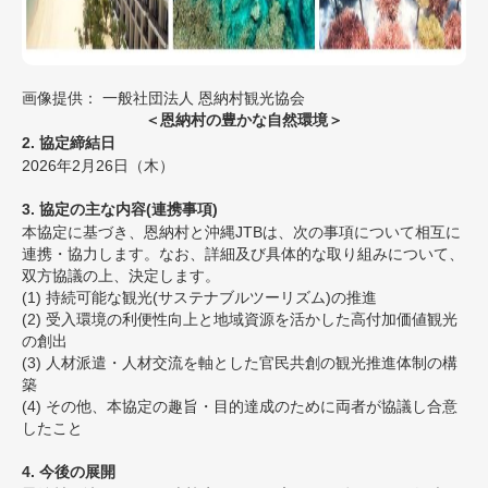
画像提供： 一般社団法人 恩納村観光協会
＜恩納村の豊かな自然環境＞
2. 協定締結日
2026年2月26日（木）
3. 協定の主な内容(連携事項)
本協定に基づき、恩納村と沖縄JTBは、次の事項について相互に
連携・協力します。なお、詳細及び具体的な取り組みについて、
双方協議の上、決定します。
(1) 持続可能な観光(サステナブルツーリズム)の推進
(2) 受入環境の利便性向上と地域資源を活かした高付加価値観光
の創出
(3) 人材派遣・人材交流を軸とした官民共創の観光推進体制の構
築
(4) その他、本協定の趣旨・目的達成のために両者が協議し合意
したこと
4. 今後の展開