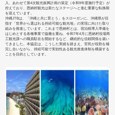
入、あわせて第4次観光振興計画の策定（令和9年度施行予定）が
控えており、恩納村観光は新たなステージへと進む重要な転換期
を迎えています。
沖縄JTBは、「沖縄と共に育とう」をスローガンに、沖縄県が目
指す「世界から選ばれる持続可能な観光地」の実現に向けた取り
組みを推進しています。これまで恩納村とは、宿泊税導入準備を
はじめとする各種事業で協働を重ね、令和7年4月に恩納村役場商
工観光課への職員駐在を開始するなど、継続的な信頼関係を築い
てきました。本協定は、こうした実績を踏まえ、官民が役割を補
完し合いながら、持続可能で実効性ある観光推進体制を構築する
ことを目的としています。