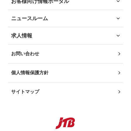
お客様向け情報ポータル
経済
ソリューション領域
お客様向け情報ポータル
ガバナンス
自社企画・運営領域
企業・団体のお客様
地域社会貢献
2021年
(9)
ニュースルーム
自治体・行政機関のお客様
DEIB推進
インフォメーション
学校・教育機関のお客様
沖縄JTB サステナビリティレポート2025
ニュースリリース
2020年
(3)
求人情報
事業パートナーの皆様
求人情報
個人・地域のお客様
社員インタビュー
2019年
(4)
お問い合わせ
2018年
(4)
個人情報保護方針
2017年
(7)
サイトマップ
2015年
(1)
2014年
(1)