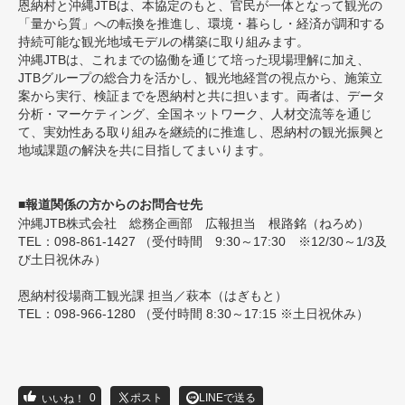
恩納村と沖縄JTBは、本協定のもと、官民が一体となって観光の
「量から質」への転換を推進し、環境・暮らし・経済が調和する
持続可能な観光地域モデルの構築に取り組みます。
沖縄JTBは、これまでの協働を通じて培った現場理解に加え、
JTBグループの総合力を活かし、観光地経営の視点から、施策立
案から実行、検証までを恩納村と共に担います。両者は、データ
分析・マーケティング、全国ネットワーク、人材交流等を通じ
て、実効性ある取り組みを継続的に推進し、恩納村の観光振興と
地域課題の解決を共に目指してまいります。
■報道関係の方からのお問合せ先
沖縄JTB株式会社 総務企画部 広報担当 根路銘（ねろめ）
TEL：098-861-1427 （受付時間 9:30～17:30 ※12/30～1/3及
び土日祝休み）
恩納村役場商工観光課 担当／萩本（はぎもと）
TEL：098-966-1280 （受付時間 8:30～17:15 ※土日祝休み）
0
ポスト
LINEで送る