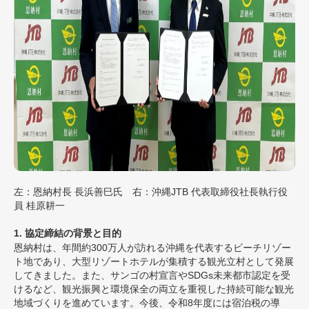
左：恩納村長 長浜善巳氏 右：沖縄JTB 代表取締役社長執行役
員 桂原耕一
1. 協定締結の背景と目的
恩納村は、年間約300万人が訪れる沖縄を代表するビーチリゾー
ト地であり、大型リゾートホテルが集積する観光立村として発展
してきました。また、サンゴの村宣言やSDGs未来都市認定を受
けるなど、観光振興と環境保全の両立を重視した持続可能な観光
地域づくりを進めています。今後、令和8年度には宿泊税の導