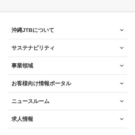
沖縄JTBについて
沖縄JTBについて
トップメッセージ
サステナビリティ
経営理念
サステナビリティ
会社概要
サステナビリティへの取組
事業領域
会社沿革
環境
事業領域
社会
旅行領域
お客様向け情報ポータル
経済
ソリューション領域
お客様向け情報ポータル
ガバナンス
自社企画・運営領域
企業・団体のお客様
地域社会貢献
ニュースルーム
自治体・行政機関のお客様
DEIB推進
インフォメーション
学校・教育機関のお客様
沖縄JTB サステナビリティレポート2025
ニュースリリース
求人情報
事業パートナーの皆様
求人情報
個人・地域のお客様
社員インタビュー