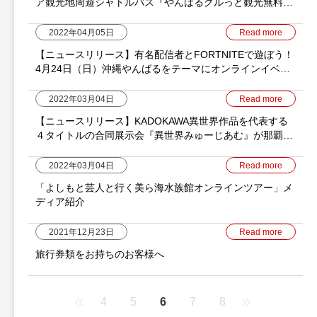
ア観光地周遊シャトルバス『やんばるグルっと観光無料シ
ャトルバス』2022年4月23日より運行開始！
2022年04月05日
Read more
【ニュースリリース】有名配信者とFORTNITEで遊ぼう！
4月24日（日）沖縄やんばるをテーマにオンラインイベン
トを開催。
2022年03月04日
Read more
【ニュースリリース】KADOKAWA異世界作品を代表する
４タイトルの合同展示会『異世界みゅーじあむ』が那覇空
港に上陸！
2022年03月04日
Read more
「よしもと芸人と行く美ら海水族館オンラインツアー」メ
ディア紹介
2021年12月23日
Read more
旅行券類をお持ちのお客様へ
4
5
6
7
8