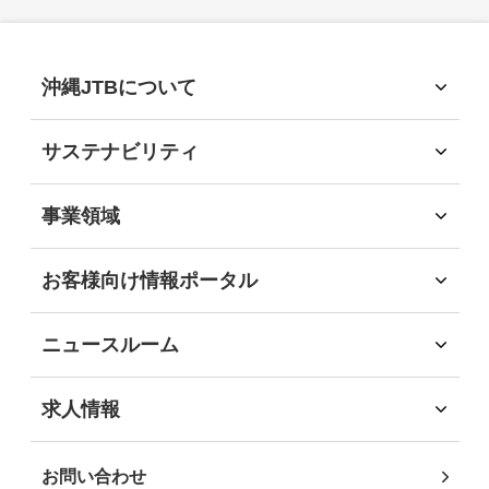
沖縄JTBについて
沖縄JTBについて
トップメッセージ
サステナビリティ
経営理念
サステナビリティ
会社概要
サステナビリティへの取組
事業領域
会社沿革
環境
事業領域
社会
旅行領域
お客様向け情報ポータル
経済
ソリューション領域
お客様向け情報ポータル
ガバナンス
自社企画・運営領域
企業・団体のお客様
地域社会貢献
ニュースルーム
自治体・行政機関のお客様
DEIB推進
インフォメーション
学校・教育機関のお客様
沖縄JTB サステナビリティレポート2025
ニュースリリース
求人情報
事業パートナーの皆様
求人情報
個人・地域のお客様
社員インタビュー
お問い合わせ