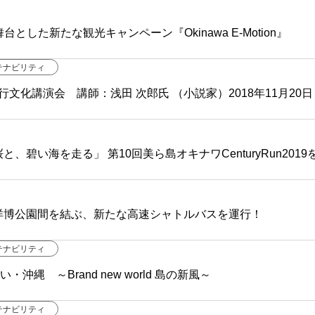
とした新たな観光キャンペーン『Okinawa E-Motion』
テナビリティ
行文化講演会 講師：浅田 次郎氏 （小説家）2018年11月20
碧い海を走る」 第10回美ら島オキナワCenturyRun2019
洋博公園間を結ぶ、新たな高速シャトルバスを運行！
テナビリティ
縄 ～Brand new world 島の新風～
テナビリティ