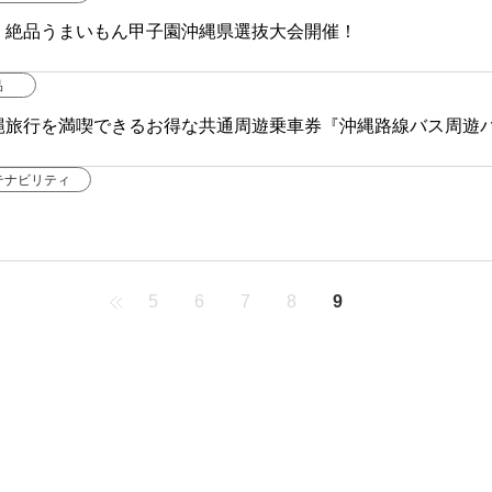
！絶品うまいもん甲子園沖縄県選抜大会開催！
品
縄旅行を満喫できるお得な共通周遊乗車券『沖縄路線バス周遊
テナビリティ
5
6
7
8
9