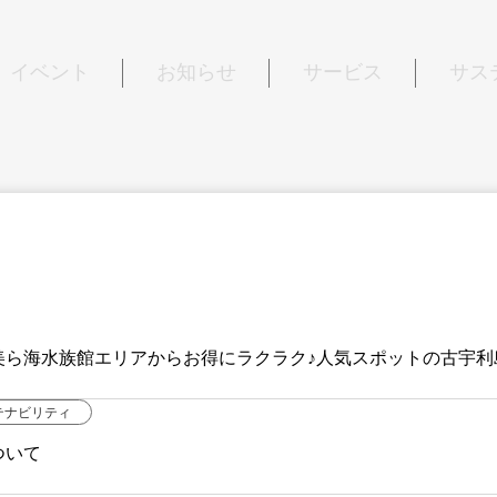
イベント
お知らせ
サービス
サス
美ら海水族館エリアからお得にラクラク♪人気スポットの古宇利
 無料シャトルバス運行
テナビリティ
ついて