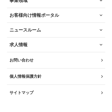
事業領域
会社沿革
環境
事業領域
社会
旅行領域
2022年
(6)
お客様向け情報ポータル
経済
ソリューション領域
お客様向け情報ポータル
ガバナンス
自社企画・運営領域
企業・団体のお客様
地域社会貢献
2021年
(9)
ニュースルーム
自治体・行政機関のお客様
DEIB推進
インフォメーション
学校・教育機関のお客様
沖縄JTB サステナビリティレポート2025
ニュースリリース
2020年
(3)
求人情報
事業パートナーの皆様
求人情報
個人・地域のお客様
社員インタビュー
2019年
(4)
お問い合わせ
2018年
(4)
個人情報保護方針
2017年
(7)
サイトマップ
2015年
(1)