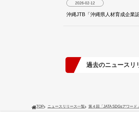
2026-02-12
沖縄JTB「沖縄県人材育成企業
過去のニュースリ
2026年
(5)
2024年
(10)
TOP
ニュースリリース一覧
第４回「JATA SDGsアワー
2022年
(6)