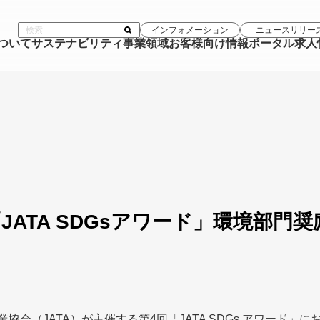
インフォメーション
ニュースリリー
について
サステナビリティ
事業領域
お客様向け情報ポータル
求人
JATA SDGsアワード」環境部門奨
協会（JATA）が主催する第4回「JATA SDGs アワード